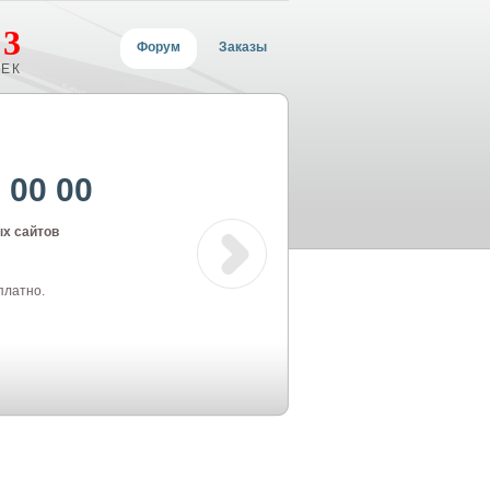
2
3
Форум
Заказы
ЕК
 00 00
ых сайтов
платно.